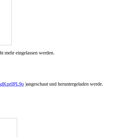
cht mehr eingelassen werden.
/9adKpr0PL9o
)angeschaut und heruntergeladen werde.