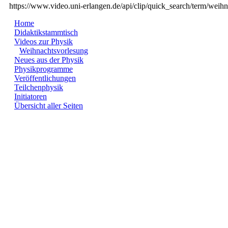
https://www.video.uni-erlangen.de/api/clip/quick_search/term/weih
Home
Didaktikstammtisch
Videos zur Physik
Weihnachtsvorlesung
Neues aus der Physik
Physikprogramme
Veröffentlichungen
Teilchenphysik
Initiatoren
Übersicht aller Seiten