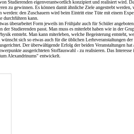
 von Studierenden eigenverantwortlich konzipiert und realisiert wird.
ieren zu gewinnen. Es können damit ähnliche Ziele angestrebt werden, wi
n werden: den Zuschauern wird beim Eintritt eine Tüte mit einem Exper
e durchführen kann.
twas überarbeitet Form jeweils im Frühjahr auch für Schüler angeboten. 
 der Studierenden passt. Man muss es miterlebt haben wie in der Grupp
ysik entsteht. Man kann miterleben, welche Begeisterung entsteht, we
ünscht sich so etwas auch für die üblichen Lerhrveranstaltungen der 
sgerichtet. Der überwältigende Erfolg der beiden Veranstaltungen hat
werpunkte ausgerichteten Stoffauswahl - zu realisieren. Das Interesse 
gium Alexandrinums" entwickelt.